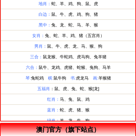
澳门官方（旗下站点）