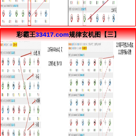
彩霸王
33417.com
规律玄机图【三】