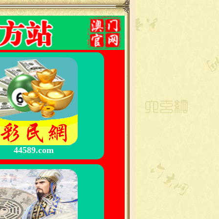
44589.com