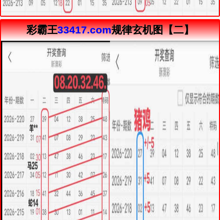
彩霸王
33417.com
规律玄机图【二】