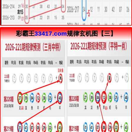
彩霸王
33417.com
规律玄机图【三】