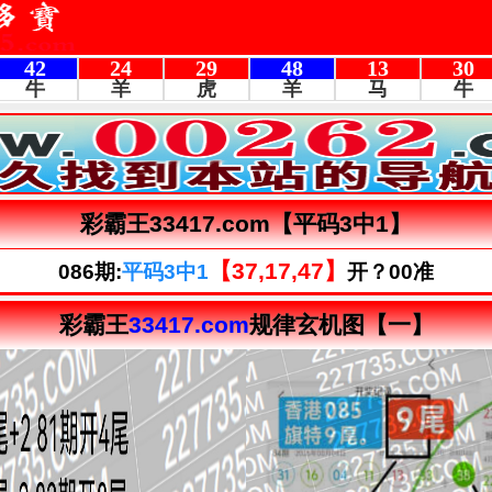
彩霸王33417.com【平码3中1】
【37,17,47】
086期:
平码3中1
开？00准
彩霸王
33417.com
规律玄机图【一】