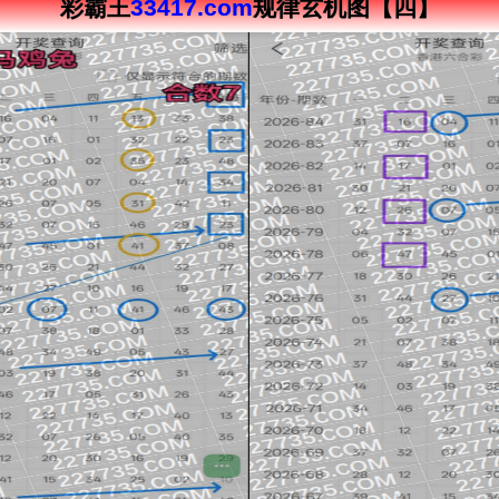
彩霸王
33417.com
规律玄机图【四】